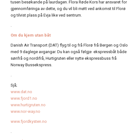
tusen besøkande på laurdagen. Flora Røde Kors har ansvaret for
gjennomføringa av dette, og du vil bli møtt ved ankomst til Florø
og tilvist plass på Evja like ved sentrum.
.
Om du kjem utan båt
Danish Air Transport (DAT) flyg til og frå Florø frå Bergen og Oslo
med 9 daglege avgangar. Du kan også følgje ekspressbåt både
sørifrå og nordifrå, Hurtigruten eller nytte ekspressbuss frå
Norway Bussekspress.
.
Sjå;
www.dat.no
www.fjord1.no
www.hurtigruten.no
www.nor-way.no
www.fjordkysten.no
.