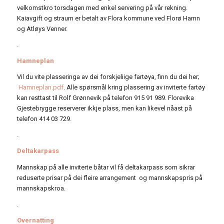
velkomstkro torsdagen med enkel servering på vår rekning.
Kaiavgift og straum er betalt av Flora kommune ved Florø Hamn
og Atløys Venner.
.
Hamneplan
Vil du vite plasseringa av dei forskjeliige fartøya, finn du dei her;
Hamneplan.pdf
. Alle spørsmål kring plassering av inviterte fartøy
kan resttast til Rolf Grønnevik på telefon 915 91 989. Florevika
Gjestebrygge reserverer ikkje plass, men kan likevel nåast på
telefon 414 03 729.
.
Deltakarpass
Mannskap på alle inviterte båtar vil få deltakarpass som sikrar
reduserte prisar på dei fleire arrangement og mannskapspris på
mannskapskroa.
.
Overnatting