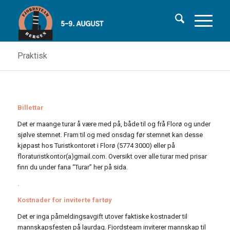
Praktisk
Billettar
Det er maange turar å være med på, både til og frå Florø og under
sjølve stemnet. Fram til og med onsdag før stemnet kan desse
kjøpast hos Turistkontoret i Florø (5774 3000) eller på
floraturistkontor(a)gmail.com. Oversikt over alle turar med prisar
finn du under fana “Turar” her på sida.
.
Kostnader for inviterte fartøy
Det er inga påmeldingsavgift utover faktiske kostnader til
mannskapsfesten på laurdag. Fjordsteam inviterer mannskap til