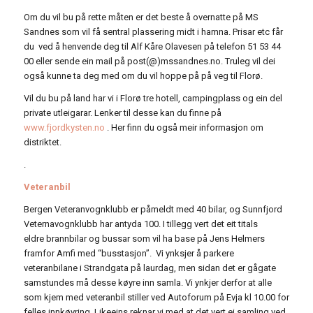
Om du vil bu på rette måten er det beste å overnatte på MS
Sandnes som vil få sentral plassering midt i hamna. Prisar etc får
du ved å henvende deg til Alf Kåre Olavesen på telefon 51 53 44
00 eller sende ein mail på post(@)mssandnes.no. Truleg vil dei
også kunne ta deg med om du vil hoppe på på veg til Florø.
Vil du bu på land har vi i Florø tre hotell, campingplass og ein del
private utleigarar. Lenker til desse kan du finne på
www.fjordkysten.no
. Her finn du også meir informasjon om
distriktet.
.
Veteranbil
Bergen Veteranvognklubb er påmeldt med 40 bilar, og Sunnfjord
Veternavognklubb har antyda 100. I tillegg vert det eit titals
eldre brannbilar og bussar som vil ha base på Jens Helmers
framfor Amfi med “busstasjon”. Vi ynksjer å parkere
veteranbilane i Strandgata på laurdag, men sidan det er gågate
samstundes må desse køyre inn samla. Vi ynkjer derfor at alle
som kjem med veteranbil stiller ved Autoforum på Evja kl 10.00 for
felles innkøyring. Likeeins reknar vi med at det vert ei samling ved