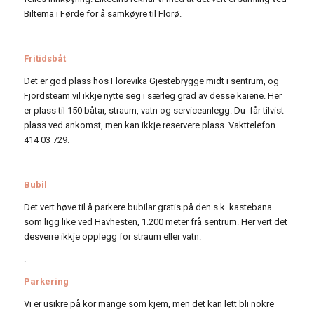
Biltema i Førde for å samkøyre til Florø.
.
Fritidsbåt
Det er god plass hos Florevika Gjestebrygge midt i sentrum, og
Fjordsteam vil ikkje nytte seg i særleg grad av desse kaiene. Her
er plass til 150 båtar, straum, vatn og serviceanlegg. Du får tilvist
plass ved ankomst, men kan ikkje reservere plass. Vakttelefon
414 03 729.
.
Bubil
Det vert høve til å parkere bubilar gratis på den s.k. kastebana
som ligg like ved Havhesten, 1.200 meter frå sentrum. Her vert det
desverre ikkje opplegg for straum eller vatn.
.
Parkering
Vi er usikre på kor mange som kjem, men det kan lett bli nokre