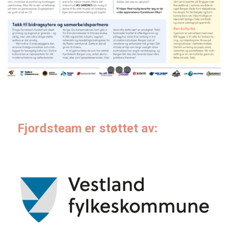
1
2
3
4
Fjordsteam er støttet av: