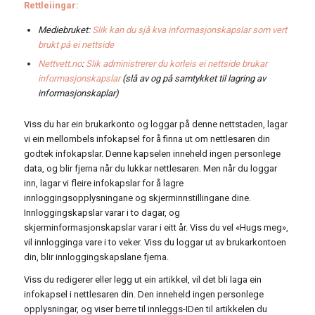
Rettleiingar:
Mediebruket:
Slik kan du sjå kva informasjonskapslar som vert
brukt på ei nettside
Nettvett.no
:
Slik administrerer du korleis ei nettside brukar
informasjonskapslar
(slå av og på samtykket til lagring av
informasjonskaplar)
Viss du har ein brukarkonto og loggar på denne nettstaden, lagar
vi ein mellombels infokapsel for å finna ut om nettlesaren din
godtek infokapslar. Denne kapselen inneheld ingen personlege
data, og blir fjerna når du lukkar nettlesaren. Men når du loggar
inn, lagar vi fleire infokapslar for å lagre
innloggingsopplysningane og skjerminnstillingane dine.
Innloggingskapslar varar i to dagar, og
skjerminformasjonskapslar varar i eitt år. Viss du vel «Hugs meg»,
vil innlogginga vare i to veker. Viss du loggar ut av brukarkontoen
din, blir innloggingskapslane fjerna.
Viss du redigerer eller legg ut ein artikkel, vil det bli laga ein
infokapsel i nettlesaren din. Den inneheld ingen personlege
opplysningar, og viser berre til innleggs-IDen til artikkelen du