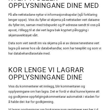
OPPLYSNINGANE DINE MED
På alle nettstadane nyttar vi informasjonskapslar (sjå forklaring
lenger oppe). Viss du fyller ut skjema på nettstaden vert dataene
du fyller inn, saman med tidspunkt og IP-adresse sendt til oss på
epost, i tillegg til at dei vert lagra bak kryptert pålogging i
skjemaverktøyet vårt.
Data som vert sendt inn via skjema på ei av desse tenestene vert
lagra på server hos vår databehandlar, som har teieplikt og som vi
har databehandlaravtale med.
KOR LENGE VI LAGRAR
OPPLYSNINGANE DINE
Viss du kommenterer eit innlegg, blir kommentaren og
opplysningane om han lagra. Det er fordi vi skal kunne kjenne att
og godkjenne oppfølgingskommentarar automatisk i staden for
å halde dei i kø for godkjenning.
Vi lagrar opplysningar om brukarane som registrerer seg her, t.d.