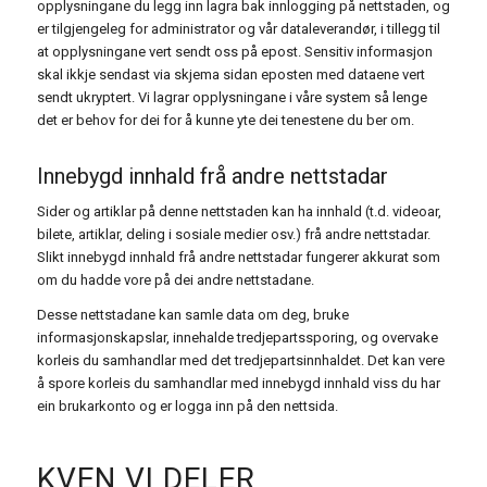
opplysningane du legg inn lagra bak innlogging på nettstaden, og
er tilgjengeleg for administrator og vår dataleverandør, i tillegg til
at opplysningane vert sendt oss på epost. Sensitiv informasjon
skal ikkje sendast via skjema sidan eposten med dataene vert
sendt ukryptert. Vi lagrar opplysningane i våre system så lenge
det er behov for dei for å kunne yte dei tenestene du ber om.
Innebygd innhald frå andre nettstadar
Sider og artiklar på denne nettstaden kan ha innhald (t.d. videoar,
bilete, artiklar, deling i sosiale medier osv.) frå andre nettstadar.
Slikt innebygd innhald frå andre nettstadar fungerer akkurat som
om du hadde vore på dei andre nettstadane.
Desse nettstadane kan samle data om deg, bruke
informasjonskapslar, innehalde tredjepartssporing, og overvake
korleis du samhandlar med det tredjepartsinnhaldet. Det kan vere
å spore korleis du samhandlar med innebygd innhald viss du har
ein brukarkonto og er logga inn på den nettsida.
KVEN VI DELER