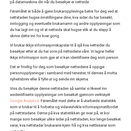
på datamaskina din når du besøkjer ei nettside.
Føremålet er både å gjere brukaropplevinga betre for deg ved at
nettstaden hugse innstillingane dine, kva sider du har besøkt,
innlogging og eventuelle brukarnamn og andre opplysningar som
du har lagt inn og vil at nettsida skal hugse slik at du slepp å
skrive dette inn for kvar gong.
Vi brukar ikkje informasjonskapslar til å sjå kva nettsider du
besøkjer etter at du har vore på nettsidene våre. Vi lagrar heller
ikkje informasjon som gjer at vi kan identifisere deg som person.
Det er frivillig for deg som besøkjer nettsidene å oppgje
personopplysningar i samband med tenester, til dømes å motta
nyheitsbrev eller å fylle ut og sende inn skjema.
Viss du besøkjer denne nettstaden så samlar vi likevel inn
avidentifiserte opplysningar om besøket gjennom verktøyet
Google Analytics
. Føremålet med dette er å utarbeide statistikk
som vi brukar til å forbetre og vidareutvikle informasjonstilbodet
på nettstadane. Døme på kva statistikken gir svar på, er kor
mange som besøkjer ulike sider på nettstaden, kor lenge besøket
varar, kva nettstadar brukarane kjem frå og kva nettlesarar som