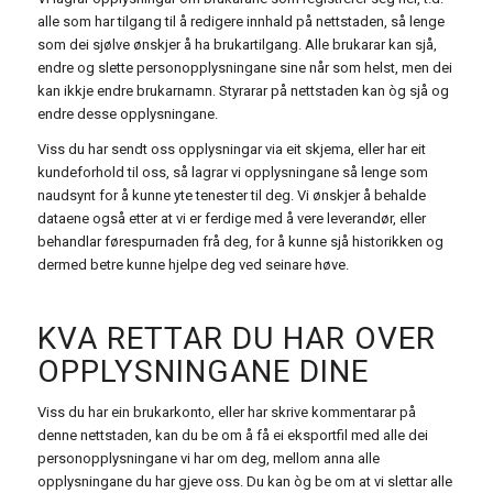
alle som har tilgang til å redigere innhald på nettstaden, så lenge
som dei sjølve ønskjer å ha brukartilgang. Alle brukarar kan sjå,
endre og slette personopplysningane sine når som helst, men dei
kan ikkje endre brukarnamn. Styrarar på nettstaden kan òg sjå og
endre desse opplysningane.
Viss du har sendt oss opplysningar via eit skjema, eller har eit
kundeforhold til oss, så lagrar vi opplysningane så lenge som
naudsynt for å kunne yte tenester til deg. Vi ønskjer å behalde
dataene også etter at vi er ferdige med å vere leverandør, eller
behandlar førespurnaden frå deg, for å kunne sjå historikken og
dermed betre kunne hjelpe deg ved seinare høve.
KVA RETTAR DU HAR OVER
OPPLYSNINGANE DINE
Viss du har ein brukarkonto, eller har skrive kommentarar på
denne nettstaden, kan du be om å få ei eksportfil med alle dei
personopplysningane vi har om deg, mellom anna alle
opplysningane du har gjeve oss. Du kan òg be om at vi slettar alle