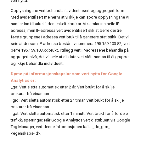
vert nytta.
Opplysningane vert behandla i avidentifisert og aggregert form.
Med avidentifisert meiner vi at vi ikkje kan spore opplysningane vi
samlar inn tilbake til den enkelte brukar. Vi samlar inn heile IP-
adressa, men IP-adressa vert avidentifisert slik at berre dei tre
første gruppene i adressa vert bruk til å generere statistikk. Det vil
seie at dersom IP-adressa består av nummera 195.159.103.82, vert
berre 195.159.103.xx brukt. I tillegg vert IP-adressene behandla på
aggregert nivå, det vil seie at all data vert slått saman til èi gruppe
og ikkje behandla individuelt.
Døme på informasjonskapslar som vert nytta for Google
Analytics er:
_ga: Vert sletta automatisk etter 2 år. Vert brukt for å skilje
brukarar frå einannan.
_gid: Vert sletta automatisk etter 24 timar. Vert brukt for å skilje
brukarar frå einannan.
_gat: Vert sletta automatisk etter 1 minutt. Vert brukt for å fordele
trafikk/spørringar. Når Google Analytics vert distribuert via Google
Tag Manager, vert denne informasjonen kalla _dc_gtm_
<egenskaps-id>.