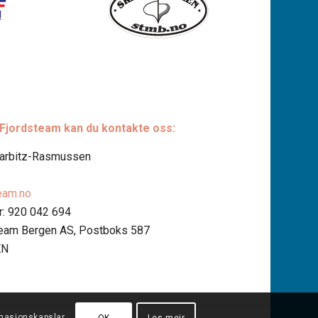
 Fjordsteam kan du kontakte oss:
Harbitz-Rasmussen
eam.no
: 920 042 694
team Bergen AS, Postboks 587
EN
rmasjonskapslar.
OK
Les meir