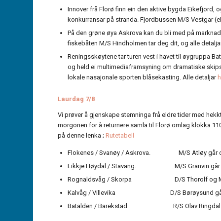
Innover frå Florø finn ein den aktive bygda Eikefjord
konkurransar på stranda. Fjordbussen M/S Vestgar (elle
På den grøne øya Askrova kan du bli med på marknadsd
fiskebåten M/S Hindholmen tar deg dit, og alle detalj
Reningsskøytene tar turen vest i havet til øygruppa B
og held ei multimediaframsyning om dramatiske skipsforli
lokale nasajonale sporten blåsekasting. Alle detaljar
h
Laurdag 7/8
Vi prøver å gjenskape stemninga frå eldre tider med hekkti
morgonen for å returnere samla til Florø omlag klokka 110
på denne lenka ;
Rutetabell
Flokenes / Svanøy / Askrova. M/S Atløy går opp a
Likkje Høydal / Stavang. M/S Granvin går ru
Rognaldsvåg / Skorpa D/S Thorolf og M/S 
Kalvåg / Villevika D/S Børøysund går 
Batalden / Barekstad R/S Olav Ringdal og 