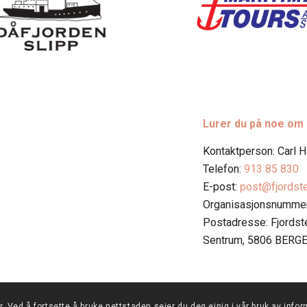
Lurer du på noe om
Kontaktperson: Carl 
Telefon:
913 85 830
E-post:
post@fjordst
Organisasjonsnummer
Postadresse: Fjords
Sentrum, 5806 BERG
 Ved å fortsette å bruke nettstaden seier du deg einig i vår bruk av info