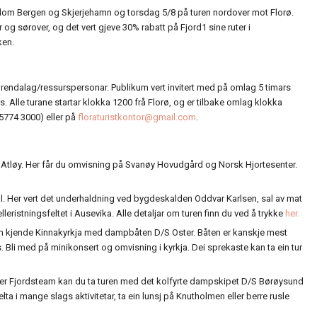
om Bergen og Skjerjehamn og torsdag 5/8 på turen nordover mot Florø.
 sørover, og det vert gjeve 30% rabatt på Fjord1 sine ruter i
ken.
rendalag/ressurspersonar. Publikum vert invitert med på omlag 5 timars
s. Alle turane startar klokka 1200 frå Florø, og er tilbake omlag klokka
(5774 3000) eller på
floraturistkontor@gmail.com
.
n Atløy. Her får du omvisning på Svanøy Hovudgård og Norsk Hjortesenter.
l. Her vert det underhaldning ved bygdeskalden Oddvar Karlsen, sal av mat
ristningsfeltet i Ausevika. Alle detaljar om turen finn du ved å trykke
her.
en kjende Kinnakyrkja med dampbåten D/S Oster. Båten er kanskje mest
li med på minikonsert og omvisning i kyrkja. Dei sprekaste kan ta ein tur
nder Fjordsteam kan du ta turen med det kolfyrte dampskipet D/S Børøysund
a i mange slags aktivitetar, ta ein lunsj på Knutholmen eller berre rusle