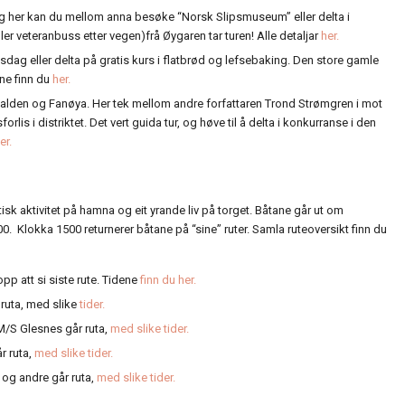
, og her kan du mellom anna besøke “Norsk Slipsmuseum” eller delta i
r veteranbuss etter vegen)frå Øygaren tar turen! Alle detaljar
her.
ag eller delta på gratis kurs i flatbrød og lefsebaking. Den store gamle
ane finn du
her.
atalden og Fanøya. Her tek mellom andre forfattaren Trond Strømgren i mot
s i distriktet. Det vert guida tur, og høve til å delta i konkurranse i den
er.
sk aktivitet på hamna og eit yrande liv på torget. Båtane går ut om
0. Klokka 1500 returnerer båtane på “sine” ruter. Samla ruteoversikt finn du
tt si siste rute. Tidene
finn du her.
ta, med slike
tider.
Glesnes går ruta,
med slike tider.
ruta,
med slike tider.
andre går ruta,
med slike tider.