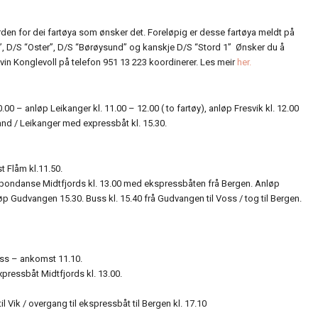
rden for dei fartøya som ønsker det. Foreløpig er desse fartøya meldt på
”, D/S “Oster”, D/S “Børøysund” og kanskje D/S “Stord 1” Ønsker du å
in Konglevoll på telefon 951 13 223 koordinerer. Les meir
her.
00 – anløp Leikanger kl. 11.00 – 12.00 ( to fartøy), anløp Fresvik kl. 12.00
trand / Leikanger med expressbåt kl. 15.30.
t Flåm kl.11.50.
espondanse Midtfjords kl. 13.00 med ekspressbåten frå Bergen. Anløp
løp Gudvangen 15.30. Buss kl. 15.40 frå Gudvangen til Voss / tog til Bergen.
Voss – ankomst 11.10.
ressbåt Midtfjords kl. 13.00.
 Vik / overgang til ekspressbåt til Bergen kl. 17.10