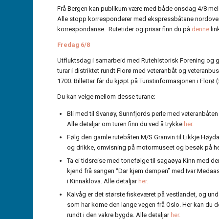
Frå Bergen kan publikum være med både onsdag 4/8 mell
Alle stopp korresponderer med ekspressbåtane nordover og
korrespondanse. Rutetider og prisar finn du på
denne
lin
Fredag 6/8
Utfluktsdag i samarbeid med Rutehistorisk Forening og g
turar i distriktet rundt Florø med veteranbåt og veteranbus
1700. Billettar får du kjøpt på Turistinformasjonen i Florø 
Du kan velge mellom desse turane;
Bli med til Svanøy, Sunnfjords perle med veteranbåte
Alle detaljar om turen finn du ved å trykke
her.
Følg den gamle rutebåten M/S Granvin til Likkje Høyda
og drikke, omvisning på motormuseet og besøk på helle
Ta ei tidsreise med tonefølge til sagaøya Kinn med d
kjend frå sangen “Dar kjem dampen” med Ivar Medaas. B
i Kinnaklova. Alle detaljar
her.
Kalvåg er det største fiskeværet på vestlandet, og u
som har kome den lange vegen frå Oslo. Her kan du delt
rundt i den vakre bygda. Alle detaljar
her.