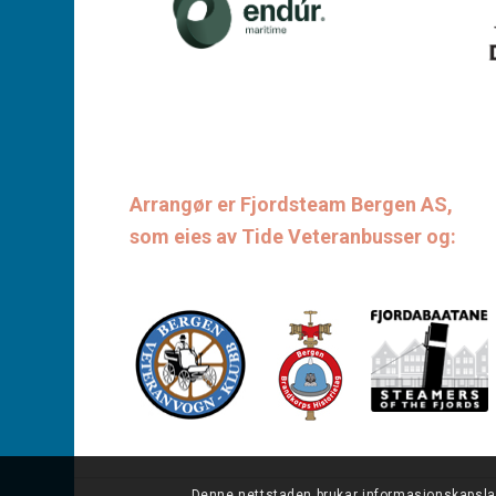
Arrangør er Fjordsteam Bergen AS,
som eies av Tide Veteranbusser og:
Denne nettstaden brukar informasjonskapslar.