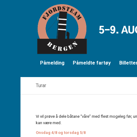
Påmelding
Påmeldte fartøy
Billette
Turar
Vi vil prøve å dele båtane “våre” med flest mogeleg før, 
kan være med.
Onsdag 4/8 og torsdag 5/8