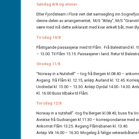
Søndag 8/8 og utover
Etter Fjordsteam i Florø vert det samsegling inn Sognefjo
denne delen av arrangementet; M/S “Atløy”, M/S “Granvin
være med må dette avklarast med kvar enkelt båt, men Øyv
Tirsdag 10/8
Påstigande passasjerar med til Flåm. Frå Balestrand kl. 10.
– 13.00. Til Flåm 15.15. Passasjerer i land. Retur til Bales
Onsdag 11/8
“Norway in a Nutshell” – tog frå Bergen kl.08.40 – ankoms
Avgang frå Flåm kl. 12.15, anløp Aurland kl. 12.45. Korr
Undredal kl. 13.00 – 13.30. Anløp Dyrdal 14.00 -14.30. An
Kl. 16.00 Buss tilbake til Flåm.
Torsdag 12/8
Norway in a nutshell” -tog fra Bergen kl.08.40, buss fra 
Avreise frå Gudvangen kl.11.30 – korrespondanse med exp
Ankomst Flåm 13.25. Avgang Flåmsbanen kl. 13.40.
Anløp Vik 16.00 – 16.30. Mogeleg å følgje veteranbåtane til