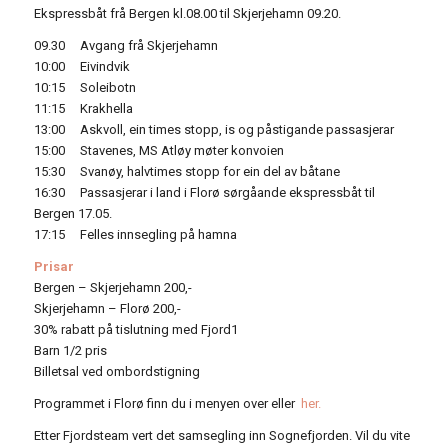
Ekspressbåt frå Bergen kl.08.00 til Skjerjehamn 09.20.
09.30 Avgang frå Skjerjehamn
10:00 Eivindvik
10:15 Soleibotn
11:15 Krakhella
13:00 Askvoll, ein times stopp, is og påstigande passasjerar
15:00 Stavenes, MS Atløy møter konvoien
15:30 Svanøy, halvtimes stopp for ein del av båtane
16:30 Passasjerar i land i Florø sørgåande ekspressbåt til
Bergen 17.05.
17:15 Felles innsegling på hamna
Prisar
Bergen – Skjerjehamn 200,-
Skjerjehamn – Florø 200,-
30% rabatt på tislutning med Fjord1
Barn 1/2 pris
Billetsal ved ombordstigning
Programmet i Florø finn du i menyen over eller
her.
Etter Fjordsteam vert det samsegling inn Sognefjorden. Vil du vite