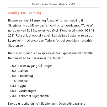
Samling under stemnet i Bergen i 2005
Onsdag 4/8: Samling
Båtane samlast i Bergen og Ålesund for samsegling til
Skjerjehamn og Måløy der fartya vil bli tatt godt imot. ”Turleiar”
nordover vert D/S Stavenes ved Øyvin Konglevoll (mobil 951 13
223). Ruta er lagt opp slik at ein kan delta på delar av reisa og
køyre heim med ekspress. Turleiar for dei som kjem nordafrå
Stadten vert
Retur med Fjord 1 sin ekspressbåt frå Skjerjehamn kl. 19.10 til
Bergen 20:40 for dei som er på dagstur.
12:00 Felles avgang frå Bergen
13:00 Salhus
13:00 Frekkhaug
13:15 Knarvik
14:30 Lygra
16:00 Vardetangen
17:30 Ankomst Skjerjehamn
Kro og underholdning i Skjerjehamn. Overnatting på land