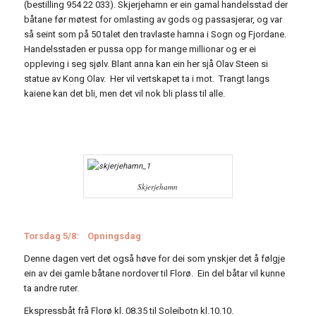
(bestilling 954 22 033). Skjerjehamn er ein gamal handelsstad der
båtane før møtest for omlasting av gods og passasjerar, og var
så seint som på 50 talet den travlaste hamna i Sogn og Fjordane.
Handelsstaden er pussa opp for mange millionar og er ei
oppleving i seg sjølv. Blant anna kan ein her sjå Olav Steen si
statue av Kong Olav. Her vil vertskapet ta i mot. Trangt langs
kaiene kan det bli, men det vil nok bli plass til alle.
Skjerjehamn
Torsdag 5/8: Opningsdag
Denne dagen vert det også høve for dei som ynskjer det å følgje
ein av dei gamle båtane nordover til Florø. Ein del båtar vil kunne
ta andre ruter.
Ekspressbåt frå Florø kl. 08.35 til Soleibotn kl.10.10.