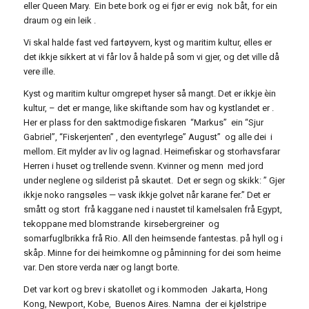
eller Queen Mary. Ein bete bork og ei fjør er evig nok båt, for ein
draum og ein leik .
Vi skal halde fast ved fartøyvern, kyst og maritim kultur, elles er
det ikkje sikkert at vi får lov å halde på som vi gjer, og det ville då
vere ille.
Kyst og maritim kultur omgrepet hyser så mangt. Det er ikkje èin
kultur, – det er mange, like skiftande som hav og kystlandet er .
Her er plass for den saktmodige fiskaren “Markus” ein “Sjur
Gabriel”, “Fiskerjenten” , den eventyrlege” August” og alle dei i
mellom. Eit mylder av liv og lagnad. Heimefiskar og storhavsfarar
Herren i huset og trellende svenn. Kvinner og menn med jord
under neglene og silderist på skautet. Det er segn og skikk: ” Gjer
ikkje noko rangsøles — vask ikkje golvet når karane fer.” Det er
smått og stort frå kaggane ned i naustet til kamelsalen frå Egypt,
tekoppane med blomstrande kirsebergreiner og
somarfuglbrikka frå Rio. All den heimsende fantestas. på hyll og i
skåp. Minne for dei heimkomne og påminning for dei som heime
var. Den store verda nær og langt borte.
Det var kort og brev i skatollet og i kommoden Jakarta, Hong
Kong, Newport, Kobe, Buenos Aires. Namna der ei kjølstripe