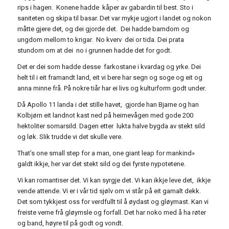
rips i hagen. Konene hadde kåper av gabardin til best. Sto i
saniteten og skipa til basar. Det var mykje ugjort i landet og nokon
måtte gjere det, og dei gjorde det. Dei hadde barndom og
ungdom mellom to krigar. No kverv dei or tida. Dei prata
stundom om at dei no i grunnen hadde det for godt.
Det er dei som hadde desse farkostane i kvardag og yrke. Dei
helt til i eit framandt land, eit vi bere har segn og soge og eit og
anna minne frå. På nokre tiår har ei livs og kulturform godt under.
Då Apollo 11 landa i det stille havet, gjorde han Bjarne og han
Kolbjørn eit landnot kast ned på heimevågen med gode 200
hektoliter somarsild. Dagen etter lukta halve bygda av stekt sild
og løk. Slik trudde vi det skulle vere.
That’s one small step for a man, one giant leap for mankind»
galdt ikkje, her var det stekt sild og dei fyrste nypotetene.
Vi kan romantiser det. Vi kan syrgje det. Vi kan ikkje leve det, ikkje
vende attende. Vi er i vår tid sjølv om vi står på eit gamalt dekk.
Det som tykkjest oss for verdfullt til å øydast og gløymast. Kan vi
freiste verne frå gløymsle og forfall. Det har noko med å ha røter
og band, høyre til på godt og vondt.