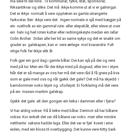
må seie til dei hine . Til kommunar, fylke, stat, sponsorar,
Riksantikvar og slike. Det må ikkje komme ut at vi er galningar.
Det er ikkje normalt å vere oppteken av gamle utrangerte
farkostar. Bør ikkje vere det. Ingen normale vi sjå med bægjer på
ein rustholk av ein gammal rute- eller slepebåt, eller sleve ut over
ein halv og heil roten kutter eller redningskøyte medan ein rallar
Colin Archer. Sidan alle her lid av same sykje og det er snakk om
grader av galskapen, kan vi vere ærlege mot kvarandre. Fult
vitige folk fer ikkje slik åt.
Folk gjer ein god dag i gamle båtar. Dei kan sjå på dei og vere
med på tur. Men ein får dei ikkje med på dugnad, eller inn i styre.
Når det er så mange av oss her må det vere råd å få greie på kva
som er gale med oss og når gjekk det gale? Det må ha skjedd i
barndommen noko løynt og uforløyst. Ei forklaring må det vere
på ein massiv maritim galskap.
Gjekk det gale alt den gongen ein leika i dammen eller i fjøra?
Vi har aldrig vokse frå å leike med båtar. Derimot så har båtane
vokse. Kor enkelt det var då båtane var noko meir eller mindre
netthente vaksne hadde laga. Eller det var ei fjøl kvest i eine
eiden, med ein kloss til overbygging. Det kunne vere Kitty Sark