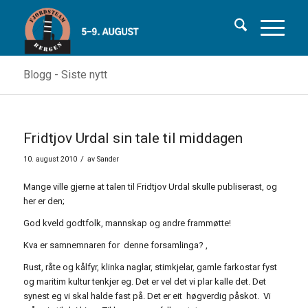
Blogg - Siste nytt
Fridtjov Urdal sin tale til middagen
/
10. august 2010
av
Sander
Mange ville gjerne at talen til Fridtjov Urdal skulle publiserast, og
her er den;
God kveld godtfolk, mannskap og andre frammøtte!
Kva er samnemnaren for denne forsamlinga? ,
Rust, råte og kålfyr, klinka naglar, stimkjelar, gamle farkostar fyst
og maritim kultur tenkjer eg. Det er vel det vi plar kalle det. Det
synest eg vi skal halde fast på. Det er eit høgverdig påskot. Vi