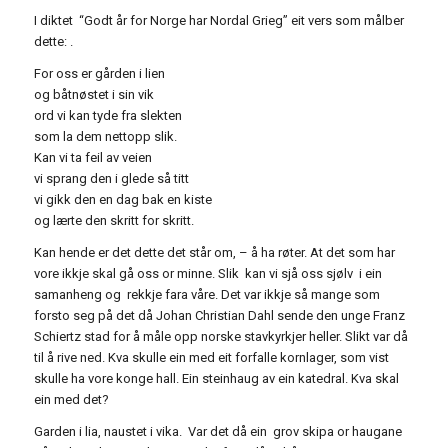
I diktet “Godt år for Norge har Nordal Grieg” eit vers som målber
dette: .
For oss er gården i lien
og båtnøstet i sin vik
ord vi kan tyde fra slekten
som la dem nettopp slik.
Kan vi ta feil av veien
vi sprang den i glede så titt
vi gikk den en dag bak en kiste
og lærte den skritt for skritt.
Kan hende er det dette det står om, – å ha røter. At det som har
vore ikkje skal gå oss or minne. Slik kan vi sjå oss sjølv i ein
samanheng og rekkje fara våre. Det var ikkje så mange som
forsto seg på det då Johan Christian Dahl sende den unge Franz
Schiertz stad for å måle opp norske stavkyrkjer heller. Slikt var då
til å rive ned. Kva skulle ein med eit forfalle kornlager, som vist
skulle ha vore konge hall. Ein steinhaug av ein katedral. Kva skal
ein med det?
Garden i lia, naustet i vika. Var det då ein grov skipa or haugane