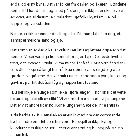
enda, og ei ny byrja. Det var folket frå gavlen og åkeren. Bøndene
som alltid hadde eit auga ned på sjøen, om ikkje der skulle vere
eit kvart, ein sildestim, ein paledott. Sjøfolk i kystfart. Dei på
slippen og verkstaden
Nei det er ikkje nemnande alt og alle. Eit mangfald i næring, eit
samspel mellom land og sjø.
Det som var er det vi kallar kultur. Det let seg lettare gripe enn det
som er. Vi ser vår eiga tid som eit brot, eit tap. Det levde livet er
trykt, det levande utrykt. Vi må misse for å få. For nokre år sidan i
eit sjøtun ikkje så langt her frå. Bua dørene var stengde graset
grodde i vegråsene. det var stilt i tunet. Borte var skøyte, kutter og
gavl. Eit par fritidsbåtar låg og nappa landfestene.
“Du ser ikkje ein unge som leika i fjøra lenger, – kor skal det verte
fiskarar og sjøfolk av slikt? Vi var med sjøen støtt vi jentungane.
Det er vist andre tider no. Kor e` ungane? Sete dei inne i husa?”
Tida hadde skift. Barneleiken er ein lovnad om det kommande
livet, mindre om det som har vore. Blåskjell er ikkje kyr og
kukelurane er ikkje sauer. Det er ei anna tid og bu seg på og ein
annan leik .