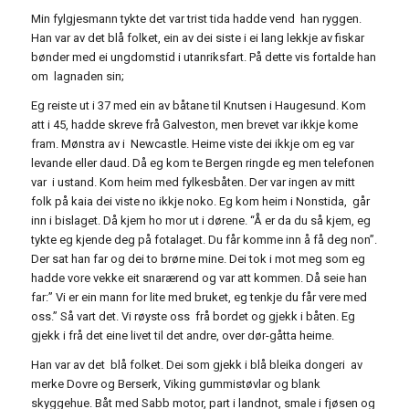
Min fylgjesmann tykte det var trist tida hadde vend han ryggen.
Han var av det blå folket, ein av dei siste i ei lang lekkje av fiskar
bønder med ei ungdomstid i utanriksfart. På dette vis fortalde han
om lagnaden sin;
Eg reiste ut i 37 med ein av båtane til Knutsen i Haugesund. Kom
att i 45, hadde skreve frå Galveston, men brevet var ikkje kome
fram. Mønstra av i Newcastle. Heime viste dei ikkje om eg var
levande eller daud. Då eg kom te Bergen ringde eg men telefonen
var i ustand. Kom heim med fylkesbåten. Der var ingen av mitt
folk på kaia dei viste no ikkje noko. Eg kom heim i Nonstida, går
inn i bislaget. Då kjem ho mor ut i dørene. “Å er da du så kjem, eg
tykte eg kjende deg på fotalaget. Du får komme inn å få deg non”.
Der sat han far og dei to brørne mine. Dei tok i mot meg som eg
hadde vore vekke eit snarærend og var att kommen. Då seie han
far:” Vi er ein mann for lite med bruket, eg tenkje du får vere med
oss.” Så vart det. Vi røyste oss frå bordet og gjekk i båten. Eg
gjekk i frå det eine livet til det andre, over dør-gåtta heime.
Han var av det blå folket. Dei som gjekk i blå bleika dongeri av
merke Dovre og Berserk, Viking gummistøvlar og blank
skyggehue. Båt med Sabb motor, part i landnot, smale i fjøsen og