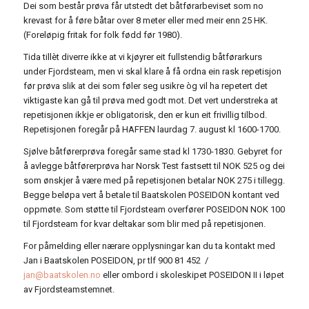
Dei som består prøva får utstedt det båtførarbeviset som no
krevast for å føre båtar over 8 meter eller med meir enn 25 HK.
(Foreløpig fritak for folk fødd før 1980).
Tida tillèt diverre ikke at vi kjøyrer eit fullstendig båtførarkurs
under Fjordsteam, men vi skal klare å få ordna ein rask repetisjon
før prøva slik at dei som føler seg usikre òg vil ha repetert det
viktigaste kan gå til prøva med godt mot. Det vert understreka at
repetisjonen ikkje er obligatorisk, den er kun eit frivillig tilbod.
Repetisjonen foregår på HAFFEN laurdag 7. august kl 1600-1700.
Sjølve båtførerprøva foregår same stad kl 1730-1830. Gebyret for
å avlegge båtførerprøva har Norsk Test fastsett til NOK 525 og dei
som ønskjer å være med på repetisjonen betalar NOK 275 i tillegg.
Begge beløpa vert å betale til Baatskolen POSEIDON kontant ved
oppmøte. Som støtte til Fjordsteam overfører POSEIDON NOK 100
til Fjordsteam for kvar deltakar som blir med på repetisjonen.
For påmelding eller nærare opplysningar kan du ta kontakt med
Jan i Baatskolen POSEIDON, pr tlf 900 81 452 /
jan@baatskolen.no
eller ombord i skoleskipet POSEIDON II i løpet
av Fjordsteamstemnet.