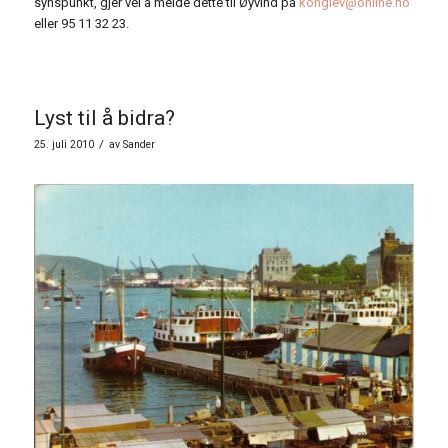
synspunkt, gjer vel å melde dette til Øyvind på
konglev@online.no
eller 95 11 32 23.
Lyst til å bidra?
/
25. juli 2010
av
Sander