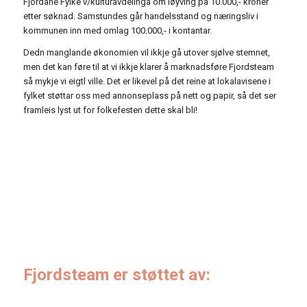
Fjordane Fylke v/kulturavdelinga om løyving på 10.000,- kroner
etter søknad. Samstundes går handelsstand og næringsliv i
kommunen inn med omlag 100.000,- i kontantar.
Dedn manglande økonomien vil ikkje gå utover sjølve stemnet,
men det kan føre til at vi ikkje klarer å marknadsføre Fjordsteam
så mykje vi eigtl ville. Det er likevel på det reine at lokalavisene i
fylket støttar oss med annonseplass på nett og papir, så det ser
framleis lyst ut for folkefesten dette skal bli!
Fjordsteam er støttet av: