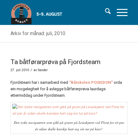
Arkiv for månad: juli, 2010
Ta båtførarprøva på Fjordsteam
/
27. juli 2010
av
Sander
Fjordsteam har i samarbeid med
“Båtskolen POSEIDON”
orda
ein mogelegheit for å avlegge båtførerprøva laurdags
ettermiddag under Fjordsteam.
Den tyske navigatøren som gikk på grunn på Leiaskjæret ved Florø for eit par
år sidan skulle kanskje hatt seg ein tur på kurs?