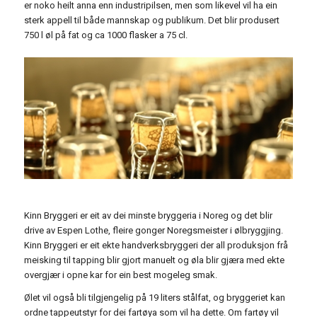
er noko heilt anna enn industripilsen, men som likevel vil ha ein
sterk appell til både mannskap og publikum. Det blir produsert
750 l øl på fat og ca 1000 flasker a 75 cl.
Kinn Bryggeri er eit av dei minste bryggeria i Noreg og det blir
drive av Espen Lothe, fleire gonger Noregsmeister i ølbryggjing.
Kinn Bryggeri er eit ekte handverksbryggeri der all produksjon frå
meisking til tapping blir gjort manuelt og øla blir gjæra med ekte
overgjær i opne kar for ein best mogeleg smak.
Ølet vil også bli tilgjengelig på 19 liters stålfat, og bryggeriet kan
ordne tappeutstyr for dei fartøya som vil ha dette. Om fartøy vil