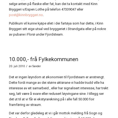
selge anten på flaske eller fat, kan dei ta kontakt med Kinn
Bryggeri v/Espen Lothe på telefon 47339047 eller
post@kinnbryggeri.no
.
Publikum vil kunne kjøpe ølet i dei fartøya som har dette, i Kinn
Bryggeri sitt eige utsal ved bryggeriet i Strandgata eller på nokre
av pubane i Florø under Fjordsteam.
10.000,- frå Fylkekommunen
/
20. juli 2010
av
Sander
Det er ingen løyndom at økonomien til Fjordsteam er anstrengt.
Dette fordi mange av dei større aktørane vi hadde trudd ville ha
interesse av eit samarbeid , eller har signalisert interesse, har trekt
seg, latt være å svare eller redusert løyvingane sine. I tillegg ser
det ut til at vi får ei ekstyrarekning på i alle fall 50.000 foir
framføring av straum.
Det var derfor gledeleg at vi i går mottok melding frå Sogn og