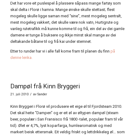
Det har vore eit puslespel å plassere såpass mange fartøy som
skal delta i Florø i hamna. Mange ønske skulle stettast; flest
mogeleg skulle ligge saman med “sine”, mest mogeleg sentralt,
mest mogeleg vakkert, det skulle være nok vatn, Hurtigrute og
vanleg rutetrafikk må kunne komme til og frå, ein del av dei gamle
damene er tunge å buksere og ikkje minst skal mange av dei
deltakande båtane til og frå kai under stemnet.
Etter to runder har vi i alle fall kome fram til planen du finn
på
denne lenka.
Dampøl frå Kinn Bryggeri
/
21. juli 2010
av
Sander
Kinn Bryggeri i Florø vil produsere eit eige øl til Fjordsteam 2010.
Det skal heite “Dampen” og er eit øl av øltypen dampøl (steam
beer, populær i San Fransisco frå 1800 -talet, populær fram til vår
tid). Ølet er 4,7%, lyst koparfarga, humlearomatisk og med
markert beisk ettersmak. Eit veldig friskt og lettdrikkeleg øl
…
som