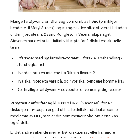
Mange fartøyvernarar føler seg som ei ribba høne (om ikkje i
hendene til Meryl Streep), og mange aktive slike vil være til stades
under Fjordsteam. Øyvind Konglevoll i Veteranskipslaget
Stavenes har derfor tatt initiativ til møte for å diskutere aktuelle
tema.
Erfaringer med Sjøfartsdirektoratet – forskjellsbehandling /
uforutsigbarhet.
Hvordan brukes midlene fra Riksantikvaren?
Hva skal Norge ta vare på, og hvor skal pengene komme fra?
Det frivillige fartøyvern – sovepute for vernemyndighetene?
Vi møtest derfor fredag kl 1000 på M/S “Sandnes” for ein
diskusjon. Invitasjon er gått ut til alle deltakande båtar som er
medlemm av NFF, men andre som meiner noko om dette kan
også delta.
Er det andre saker du meiner bør diskuterast eller har andre