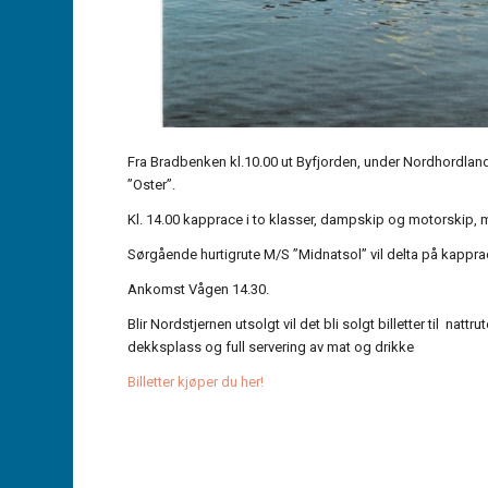
Fra Bradbenken kl.10.00 ut Byfjorden, under Nordhordland
”Oster”.
Kl. 14.00 kapprace i to klasser, dampskip og motorskip, 
Sørgående hurtigrute M/S ”Midnatsol” vil delta på kappra
Ankomst Vågen 14.30.
Blir Nordstjernen utsolgt vil det bli solgt billetter til n
dekksplass og full servering av mat og drikke
Billetter kjøper du her!