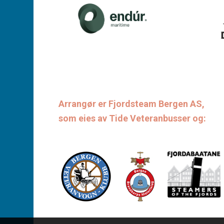
Arrangør er Fjordsteam Bergen AS,
som eies av Tide Veteranbusser og: