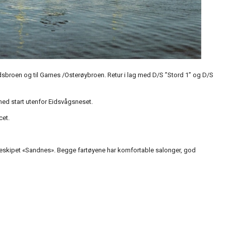
sbroen og til Garnes /Osterøybroen. Retur i lag med D/S ”Stord 1” og D/S
med start utenfor Eidsvågsneset.
cet.
attruteskipet «Sandnes». Begge fartøyene har komfortable salonger, god