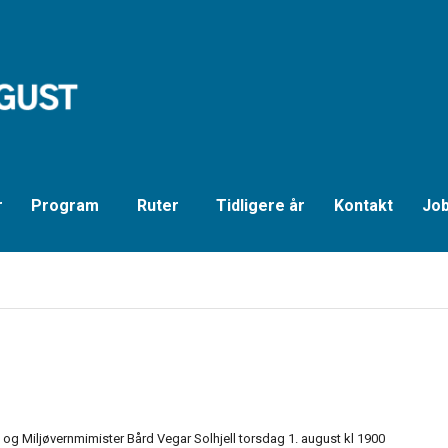
r
Program
Ruter
Tidligere år
Kontakt
Job
 og Miljøvernmimister Bård Vegar Solhjell torsdag 1. august kl 1900