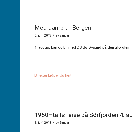
Med damp til Bergen
/
6. juni 2013
av
Sander
1. august kan du bli med DS Børøysund på den uforglemmel
Billetter kjøper du her!
1950–talls reise på Sørfjorden 4. a
/
6. juni 2013
av
Sander