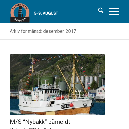
Arkiv for månad: desember, 2017
M/S “Nybakk” påmeldt