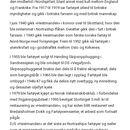
den imidlertid i Nordsjøfart, blant annet med kull mellom England
og Frankrike. Fra 1917 til 1919 var fartøyet utleid til britiske
myndigheter og gikk i britiske farvann og med britisk mannskap.
I juni 1940 gikk «Hestmanden» i konvoi over til Skottland, hvor den
ble innlemmet i Nortraship-flåten. Deretter gikk den i fart i britisk
farvann. I 1945 gikk Hestmanden som første norske fartøy til
Nord-Norge med forsyninger. Frem til 1952 gikk så fartøyet i
utenriksfart og i godstrafikk mellom Oslo og Kirkenes.
I 1955 ble fartøyet solgt til Høvding Skipsopphugging i
Sandnessjøen og ble omdøpt til DS «Vegafjord».
Skipsopphuggeriet brukte den dels til å frakte skrapmetall, dels
som bergingsbåt. I 1965 ble den lagt i opplag. Fartøyet ble
ombygd i 1946/47 og fikk da delvis nytt overbygg, ny innredning
og dessuten oljefyrt kjele.
I 1979 ble fartøyet kjøpt av Norsk Veteranskibsklub. I forbindelse
med frigjøringsjubileet i 1995 bevilget Stortinget 5 mill. kr til
restaurering av «Hestmanden», og har siden blitt restaurert ved
Bredalsholmen Dokk og Fartøyvernsenter, et arbeid som fortsatt
pågår.
D/S «Hestmanden» er det siste av Nortraships fartøyer og seiler
som et minnesmerke over norske sjøfolks innsats under to