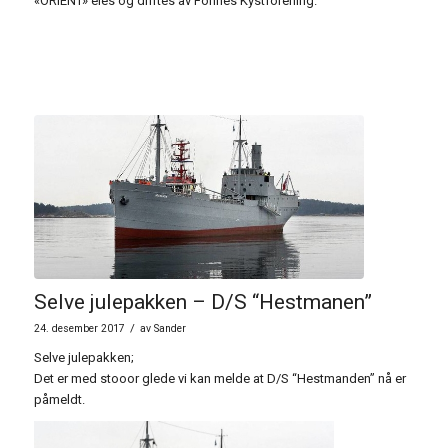
«ORIENT» eies og driftes av Fonnes Kystforening.
Selve julepakken – D/S “Hestmanen”
/
24. desember 2017
av
Sander
Selve julepakken;
Det er med stooor glede vi kan melde at D/S “Hestmanden” nå er
påmeldt.