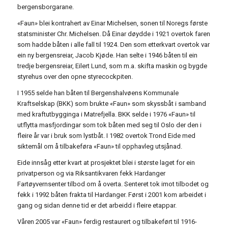
bergensborgarane.
«Faun» blei kontrahert av Einar Michelsen, sonen til Noregs første
statsminister Chr. Michelsen. Då Einar døydde i 1921 overtok faren
som hadde båten i alle fall til 1924. Den som etterkvart overtok var
ein ny bergensreiar, Jacob Kjøde. Han selte i 1946 båten til ein
tredje bergensreiar, Eilert Lund, som m.a. skifta maskin og bygde
styrehus over den opne styrecockpiten.
I 1955 selde han båten til Bergenshalvøens Kommunale
Kraftselskap (BKK) som brukte «Faun» som skyssbåt i samband
med kraftutbygginga i Matrefjella. BKK selde i 1976 «Faun» til
utflytta masfjordingar som tok båten med seg til Oslo der den i
fleire år var i bruk som lystbåt. I 1982 overtok Trond Eide med
siktemål om å tilbakeføra «Faun» til opphavleg utsjånad.
Eide innsåg etter kvart at prosjektet blei i største laget for ein
privatperson og via Riksantikvaren fekk Hardanger
Fartøyvernsenter tilbod om å overta. Senteret tok imot tilbodet og
fekk i 1992 båten frakta til Hardanger. Først i 2001 kom arbeidet i
gang og sidan denne tid er det arbeidd i fleire etappar.
Våren 2005 var «Faun» ferdig restaurert og tilbakeført til 1916-