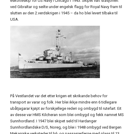
eskorteskip for US Navy i Chicago i 1943. Skipet vart stasjonert
ved Gibraltar og seilte under engelsk flagg for Royal Navy fram til
slutten av den 2.verdskrigen i 1945 – da ho blei levert tilbake til
USA.
På Vestlandet var det etter krigen eit skrikande behov for
transport av varar og folk. Her blei ikkje mindre enn 6 tidlegare
ubåtjagarar kjøpt av forskjellege rederi og ombygd til rutefart. Eit
av desse var HMS Kilcheran som blei ombygd og fekk namnet MS
Sunnhordland. I 1947 blei skipet seld til Hardanger
Sunnhordlandske D/S, Noreg, og blei i 1948 ombygd ved Bergen
Mekaniske verksteder til bil- og passasjerferge med plass til 13