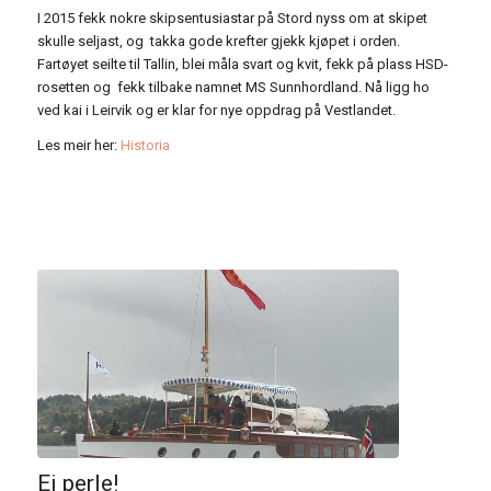
I 2015 fekk nokre skipsentusiastar på Stord nyss om at skipet
skulle seljast, og takka gode krefter gjekk kjøpet i orden.
Fartøyet seilte til Tallin, blei måla svart og kvit, fekk på plass HSD-
rosetten og fekk tilbake namnet MS Sunnhordland. Nå ligg ho
ved kai i Leirvik og er klar for nye oppdrag på Vestlandet.
Les meir her:
Historia
Ei perle!