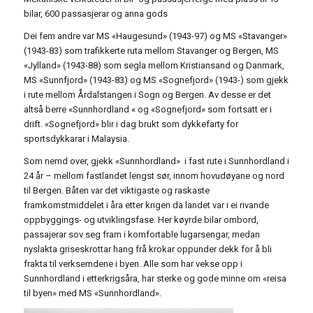
bilar, 600 passasjerar og anna gods
Dei fem andre var MS «Haugesund» (1943-97) og MS «Stavanger»
(1943-83) som trafikkerte ruta mellom Stavanger og Bergen, MS
«Jylland» (1943-88) som segla mellom Kristiansand og Danmark,
MS «Sunnfjord» (1943-83) og MS «Sognefjord» (1943-) som gjekk
i rute mellom Årdalstangen i Sogn og Bergen. Av desse er det
altså berre «Sunnhordland « og «Sognefjord» som fortsatt er i
drift. «Sognefjord» blir i dag brukt som dykkefarty for
sportsdykkarar i Malaysia.
Som nemd over, gjekk «Sunnhordland» i fast rute i Sunnhordland i
24 år – mellom fastlandet lengst sør, innom hovudøyane og nord
til Bergen. Båten var det viktigaste og raskaste
framkomstmiddelet i åra etter krigen da landet var i ei rivande
oppbyggings- og utviklingsfase. Her køyrde bilar ombord,
passajerar sov seg fram i komfortable lugarsengar, medan
nyslakta griseskrottar hang frå krokar oppunder dekk for å bli
frakta til verksemdene i byen. Alle som har vekse opp i
Sunnhordland i etterkrigsåra, har sterke og gode minne om «reisa
til byen» med MS «Sunnhordland».