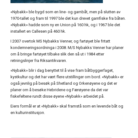
«Nybakk» ble bygd som en line- og garnbåt, men på slutten av
1970-tallet og fram til 1997 ble det kun drevet garnfiske fra båten.
«Nybakk» hadde som ny en Union på 160 hk, og i 1967 ble det
installert en Callesen på 460 hk.
I 2007 overtok MS Nybakks Venner, og fartøyet ble fritatt
kondemneringsordninga i 2008. M/S Nybakks Venner har planer
om å bringe fartøyet tilbake slik den så ut i 1984 etter
retningslinjer fra Riksantikvaren.
«Nybakk» blir i dag benyttet til å vise fram båtbyggerfaget,
kystkultur og det har vært flere utstillinger om bord. «Nybakk» er
også jevnlig på besøk på Shetland og Orkenøyene og det er
planer om å besøke Hebridene og Færøyene da det var
fiskefeltene rundt disse øyene «Nybakk» arbeidet på.
Eiers formål er at «Nybakk» skal framstå som en levende båt og
en kulturinstitusjon.