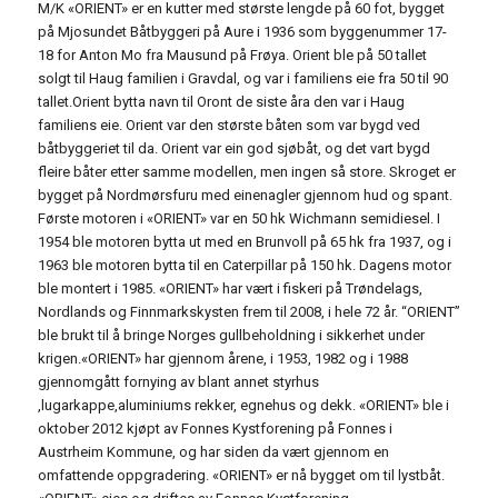
M/K «ORIENT» er en kutter med største lengde på 60 fot, bygget
på Mjosundet Båtbyggeri på Aure i 1936 som byggenummer 17-
18 for Anton Mo fra Mausund på Frøya. Orient ble på 50 tallet
solgt til Haug familien i Gravdal, og var i familiens eie fra 50 til 90
tallet.Orient bytta navn til Oront de siste åra den var i Haug
familiens eie. Orient var den største båten som var bygd ved
båtbyggeriet til da.
Orient var ein god sjøbåt, og det vart bygd
fleire båter etter samme modellen, men ingen så store. Skroget er
bygget på Nordmørsfuru med einenagler gjennom hud og spant.
Første motoren i «ORIENT» var en 50 hk Wichmann semidiesel. I
1954 ble motoren bytta ut med en Brunvoll på 65 hk fra 1937, og i
1963 ble motoren bytta til en Caterpillar på 150 hk. Dagens motor
ble montert i 1985. «ORIENT» har vært i fiskeri på Trøndelags,
Nordlands og Finnmarkskysten frem til 2008, i hele 72 år. “ORIENT”
ble brukt til å bringe Norges gullbeholdning i sikkerhet under
krigen.«ORIENT» har gjennom årene, i 1953, 1982 og i 1988
gjennomgått fornying av blant annet styrhus
,lugarkappe,aluminiums rekker, egnehus og dekk. «ORIENT» ble i
oktober 2012 kjøpt av Fonnes Kystforening på Fonnes i
Austrheim Kommune, og har siden da vært gjennom en
omfattende oppgradering. «ORIENT» er nå bygget om til lystbåt.