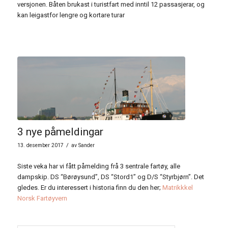
versjonen. Båten brukast i turistfart med inntil 12 passasjerar, og
kan leigastfor lengre og kortare turar
3 nye påmeldingar
/
13. desember 2017
av
Sander
Siste veka har vi fått påmelding frå 3 sentrale fartøy, alle
dampskip. DS “Børøysund”, DS “Stord1” og D/S “Styrbjørn”. Det
gledes. Er du interessert i historia finn du den her;
Matrikkkel
Norsk Fartøyvern