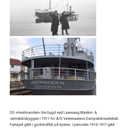
DS «Hestmanden» ble bygd ved Laxevaag Maskin- &
Jernskibsbyggeri i 1911 for A/S Vesteraalens Dampskibsselskab.
Fartøyet gikk i godstrafikk på kysten. I perioden 1915-1917 gikk