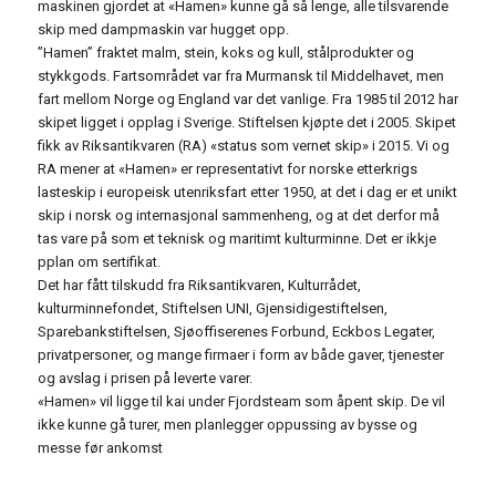
maskinen gjordet at «Hamen» kunne gå så lenge, alle tilsvarende
skip med dampmaskin var hugget opp.
”Hamen” fraktet malm, stein, koks og kull, stålprodukter og
stykkgods. Fartsområdet var fra Murmansk til Middelhavet, men
fart mellom Norge og England var det vanlige. Fra 1985 til 2012 har
skipet ligget i opplag i Sverige. Stiftelsen kjøpte det i 2005. Skipet
fikk av Riksantikvaren (RA) «status som vernet skip» i 2015. Vi og
RA mener at «Hamen» er representativt for norske etterkrigs
lasteskip i europeisk utenriksfart etter 1950, at det i dag er et unikt
skip i norsk og internasjonal sammenheng, og at det derfor må
tas vare på som et teknisk og maritimt kulturminne. Det er ikkje
pplan om sertifikat.
Det har fått tilskudd fra Riksantikvaren, Kulturrådet,
kulturminnefondet, Stiftelsen UNI, Gjensidigestiftelsen,
Sparebankstiftelsen, Sjøoffiserenes Forbund, Eckbos Legater,
privatpersoner, og mange firmaer i form av både gaver, tjenester
og avslag i prisen på leverte varer.
«Hamen» vil ligge til kai under Fjordsteam som åpent skip. De vil
ikke kunne gå turer, men planlegger oppussing av bysse og
messe før ankomst