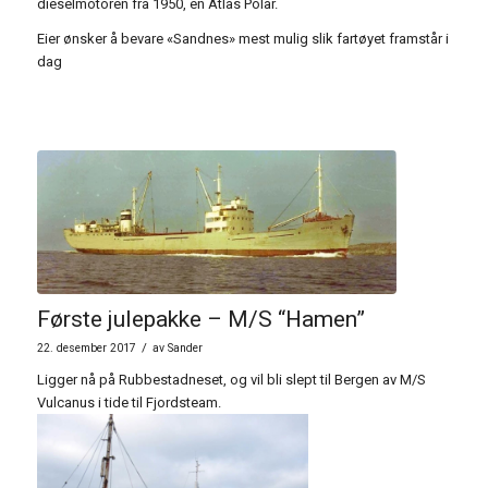
dieselmotoren fra 1950, en Atlas Polar.
Eier ønsker å bevare «Sandnes» mest mulig slik fartøyet framstår i
dag
Første julepakke – M/S “Hamen”
/
22. desember 2017
av
Sander
Ligger nå på Rubbestadneset, og vil bli slept til Bergen av M/S
Vulcanus i tide til Fjordsteam.