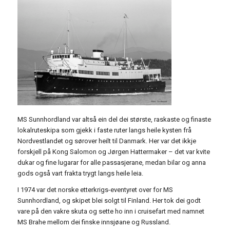
MS Sunnhordland var altså ein del dei største, raskaste og finaste
lokalruteskipa som gjekk i faste ruter langs heile kysten frå
Nordvestlandet og sørover heilt til Danmark. Her var det ikkje
forskjell på Kong Salomon og Jørgen Hattermaker – det var kvite
dukar og fine lugarar for alle passasjerane, medan bilar og anna
gods også vart frakta trygt langs heile leia.
I 1974 var det norske etterkrigs-eventyret over for MS
Sunnhordland, og skipet blei solgt til Finland. Her tok dei godt
vare på den vakre skuta og sette ho inn i cruisefart med namnet
MS Brahe mellom dei finske innsjøane og Russland.