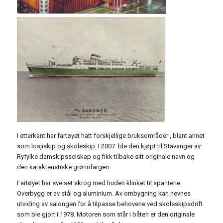
I etterkant har fartøyet hatt forskjellige bruksområder , blant annet
som losjiskip og skoleskip. I 2007 ble den kjøpt til Stavanger av
Ryfylke damskipsselskap og fikk tilbake sitt originale navn og
den karakteristiske grønnfargen.
Fartøyet har sveiset skrog med huden klinket til spantene.
Overbygg er av stål og aluminium. Av ombygning kan nevnes
utviding av salongen for å tilpasse behovene ved skoleskipsdrift
som ble gjort i 1978. Motoren som står i båten er den originale