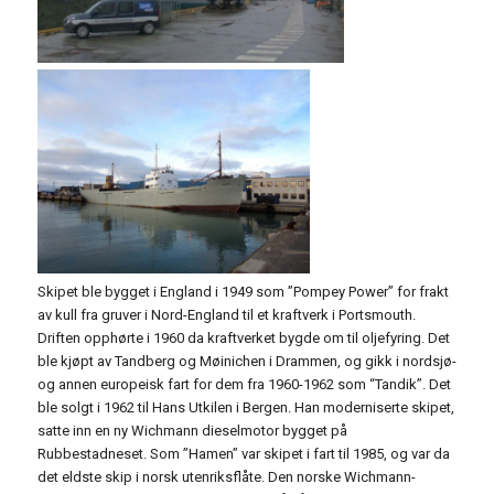
Skipet ble bygget i England i 1949 som ”Pompey Power” for frakt
av kull fra gruver i Nord-England til et kraftverk i Portsmouth.
Driften opphørte i 1960 da kraftverket bygde om til oljefyring. Det
ble kjøpt av Tandberg og Møinichen i Drammen, og gikk i nordsjø-
og annen europeisk fart for dem fra 1960-1962 som “Tandik”. Det
ble solgt i 1962 til Hans Utkilen i Bergen. Han moderniserte skipet,
satte inn en ny Wichmann dieselmotor bygget på
Rubbestadneset. Som ”Hamen” var skipet i fart til 1985, og var da
det eldste skip i norsk utenriksflåte. Den norske Wichmann-