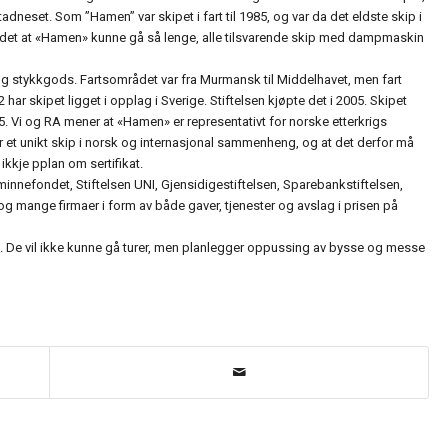
eset. Som ”Hamen” var skipet i fart til 1985, og var da det eldste skip i
det at «Hamen» kunne gå så lenge, alle tilsvarende skip med dampmaskin
 og stykkgods. Fartsområdet var fra Murmansk til Middelhavet, men fart
har skipet ligget i opplag i Sverige. Stiftelsen kjøpte det i 2005. Skipet
5. Vi og RA mener at «Hamen» er representativt for norske etterkrigs
 er et unikt skip i norsk og internasjonal sammenheng, og at det derfor må
ikkje pplan om sertifikat.
urminnefondet, Stiftelsen UNI, Gjensidigestiftelsen, Sparebankstiftelsen,
g mange firmaer i form av både gaver, tjenester og avslag i prisen på
p. De vil ikke kunne gå turer, men planlegger oppussing av bysse og messe