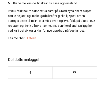
MS Brahe mellom dei finske innsjøane og Russland.
I 2015 fekk nokre skipsentusiastar på Stord nyss om at skipet
skulle seljast, og takka gode krefter gjekk kjøpet i orden.
Fartøyet seilte til Tallin, blei måla svart og kvit, fekk på plass HSD-
rosetten og fekk tilbake namnet MS Sunnhordland. Nå ligg ho
ved kai i Leirvik og er klar for nye oppdrag på Vestlandet.
Les meir her:
Historia
Del dette innlegget