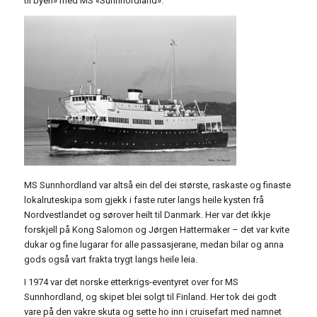
til byen» med MS «Sunnhordland».
MS Sunnhordland var altså ein del dei største, raskaste og finaste
lokalruteskipa som gjekk i faste ruter langs heile kysten frå
Nordvestlandet og sørover heilt til Danmark. Her var det ikkje
forskjell på Kong Salomon og Jørgen Hattermaker – det var kvite
dukar og fine lugarar for alle passasjerane, medan bilar og anna
gods også vart frakta trygt langs heile leia.
I 1974 var det norske etterkrigs-eventyret over for MS
Sunnhordland, og skipet blei solgt til Finland. Her tok dei godt
vare på den vakre skuta og sette ho inn i cruisefart med namnet