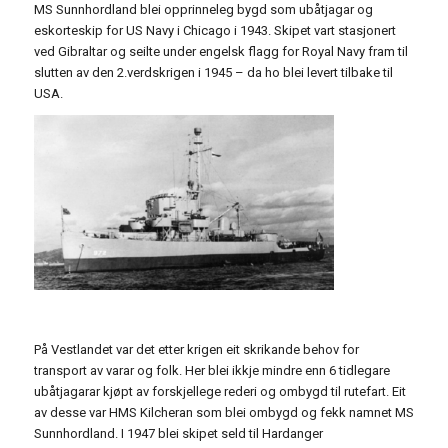
MS Sunnhordland blei opprinneleg bygd som ubåtjagar og
eskorteskip for US Navy i Chicago i 1943. Skipet vart stasjonert
ved Gibraltar og seilte under engelsk flagg for Royal Navy fram til
slutten av den 2.verdskrigen i 1945 – da ho blei levert tilbake til
USA.
På Vestlandet var det etter krigen eit skrikande behov for
transport av varar og folk. Her blei ikkje mindre enn 6 tidlegare
ubåtjagarar kjøpt av forskjellege rederi og ombygd til rutefart. Eit
av desse var HMS Kilcheran som blei ombygd og fekk namnet MS
Sunnhordland. I 1947 blei skipet seld til Hardanger