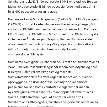
Sunnhordlandske D/S, Noreg, og blei i 1948 ombygd ved Bergen
Mekaniske verksteder til bil- og passasjerferge med plass til 13
bilar, 600 passasjerar og anna gods
Dei fem andre var MS «Haugesund» (1943-97) og MS «Stavanger»
(1943-83) som trafikkerte ruta mellom Stavanger og Bergen, MS
«Jylland» (1943-88) som segla mellom Kristiansand og Danmark,
MS «Sunnfjord» (1943-83) og MS «Sognefjord» (1943-) som gjekk
i rute mellom Årdalstangen i Sogn og Bergen. Av desse er det
altså berre «Sunnhordland « og «Sognefjord» som fortsatt er i
drift. «Sognefjord» blir i dag brukt som dykkefarty for
sportsdykkarar i Malaysia.
Som nemd over, gjekk «Sunnhordland» i fast rute i Sunnhordland i
24 år – mellom fastlandet lengst sør, innom hovudøyane og nord
til Bergen. Båten var det viktigaste og raskaste
framkomstmiddelet i åra etter krigen da landet var i ei rivande
oppbyggings- og utviklingsfase. Her køyrde bilar ombord,
passajerar sov seg fram i komfortable lugarsengar, medan
nyslakta griseskrottar hang frå krokar oppunder dekk for å bli
frakta til verksemdene i byen. Alle som har vekse opp i
Sunnhordland i etterkrigsåra, har sterke og gode minne om «reisa