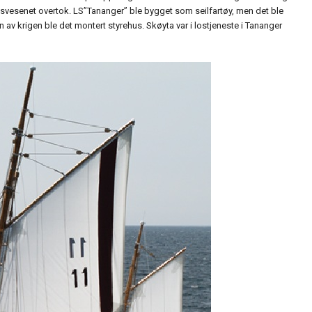
losvesenet overtok. LS”Tananger” ble bygget som seilfartøy, men det ble
 av krigen ble det montert styrehus. Skøyta var i lostjeneste i Tananger