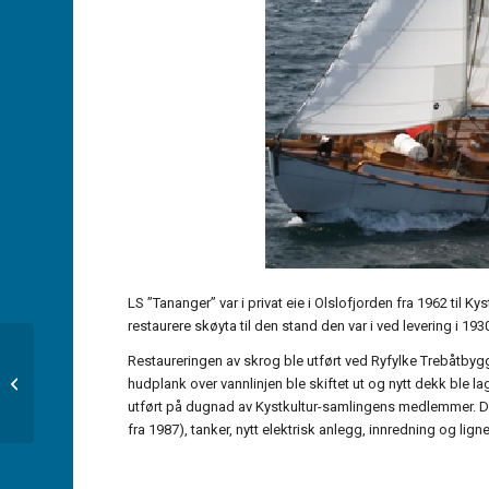
LS ”Tananger” var i privat eie i Olslofjorden fra 1962 til 
restaurere skøyta til den stand den var i ved levering i 193
Restaureringen av skrog ble utført ved Ryfylke Trebåtbyggj
MS Rogaland
hudplank over vannlinjen ble skiftet ut og nytt dekk ble lag
utført på dugnad av Kystkultur-samlingens medlemmer. Det
fra 1987), tanker, nytt elektrisk anlegg, innredning og lign