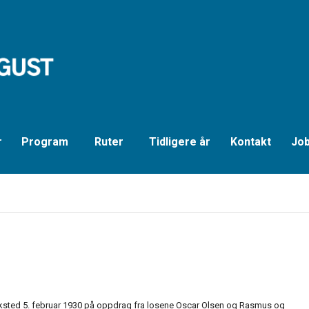
r
Program
Ruter
Tidligere år
Kontakt
Job
erksted 5. februar 1930 på oppdrag fra losene Oscar Olsen og Rasmus og