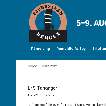
Påmelding
Påmeldte fartøy
Billette
Blogg - Siste nytt
L/S Tananger
/
1. mai 2013
av
Sander
LS ”Tananger” ble levert fra Farsund Slip & Mekaniske v