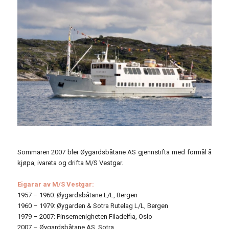
Sommaren 2007 blei Øygardsbåtane AS gjennstifta med formål å
kjøpa, ivareta og drifta M/S Vestgar.
Eigarar av M/S Vestgar:
1957 – 1960: Øygardsbåtane L/L, Bergen
1960 – 1979: Øygarden & Sotra Rutelag L/L, Bergen
1979 – 2007: Pinsemenigheten Filadelfia, Oslo
2007 – Øygardsbåtane AS, Sotra