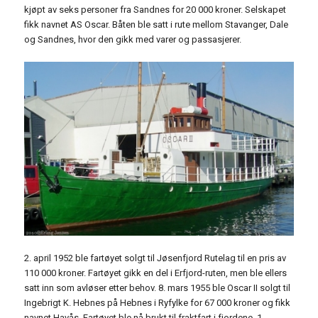
kjøpt av seks personer fra Sandnes for 20 000 kroner. Selskapet
fikk navnet AS Oscar. Båten ble satt i rute mellom Stavanger, Dale
og Sandnes, hvor den gikk med varer og passasjerer.
2. april 1952 ble fartøyet solgt til Jøsenfjord Rutelag til en pris av
110 000 kroner. Fartøyet gikk en del i Erfjord-ruten, men ble ellers
satt inn som avløser etter behov. 8. mars 1955 ble Oscar II solgt til
Ingebrigt K. Hebnes på Hebnes i Ryfylke for 67 000 kroner og fikk
navnet Havås. Fartøyet ble nå brukt til fraktfart i fjordene. 1.