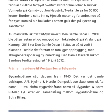
februar 1958 ble fartøyet overtatt av brødrene Johan Naustvik
Vormedal på Karmøy og Jon Naustvik, Tveita i Jelsa for 50 000
kroner. Brødrene satte inn ny Hjeseth-motor og forandret noe på
fartøyet, som nå ble baklader. Fortsatt gikk den på kysten og i
sandfarten.
15. mars 2002 skiftet fartøyet navn til Den Gamle Oscar II. I 2003
ble båten restaurert og ombygd som lokalrutebåt på Ytraland på
Karmøy. I 2011 var Den Gamle Oscar II i Litauen på et verft i
Klaipeda. Her ble det foretatt en total gjenoppbygging, med
skrogreparasjoner og ny innredning. Den Gamle Oscar II ankom
Sandnes ferdig restaurert 19. juni 2012.
Frå heimesidene til Vestgar les vi følgande
Øygardsbåtane såg dagens lys i 1940. Det var det gamle
selskapet A/S Hjelme & Herdlø Dampskibsselskap som skifta
namn. I 1960 skifta Øygardsbåtane namn til Øygarden & Sotra
Rutelag L/L etter ein samanslåing mellom Øygardsbåtane og
Sotra Billag.