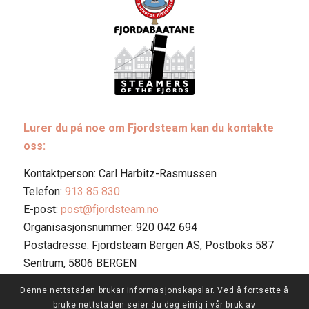
Lurer du på noe om Fjordsteam kan du kontakte
oss:
Kontaktperson: Carl Harbitz-Rasmussen
Telefon:
913 85 830
E-post:
post@fjordsteam.no
Organisasjonsnummer: 920 042 694
Postadresse: Fjordsteam Bergen AS, Postboks 587
Sentrum, 5806 BERGEN
Denne nettstaden brukar informasjonskapslar. Ved å fortsette å
bruke nettstaden seier du deg einig i vår bruk av