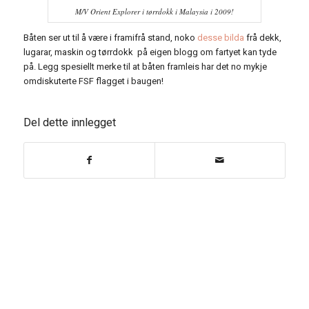
M/V Orient Explorer i tørrdokk i Malaysia i 2009!
Båten ser ut til å være i framifrå stand, noko
desse bilda
frå dekk,
lugarar, maskin og tørrdokk på eigen blogg om fartyet kan tyde
på. Legg spesiellt merke til at båten framleis har det no mykje
omdiskuterte FSF flagget i baugen!
Del dette innlegget