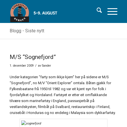
Blogg - Siste nytt
M/S “Sognefjord”
/
1. desember 2009
av
Sander
Under kategorien “farty som ikkje kjem” her på sidene er M/S
“Sognefjord”, no M/V “Orient Explorer” omtala. Båten gjekk for
Fylkesbaatane frå 1950 til 1982 og var eit kjent syn for folk i
fjordafylket og Hordaland. Fartøyet er etter eit omflakkande
tilvære som marinefartøy i England, passasjerbåt på
vestlandskysten, filmbåt på Svalbard, restaurantskip i Finland,
cruisebåt i Honduras og no endeleg i Malaysia som dykkarfartøy.