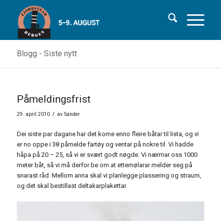
Blogg - Siste nytt
Påmeldingsfrist
/
29. april 2010
av
Sander
Dei siste par dagane har det kome enno fleire båtar til lista, og vi
er no oppe i 38 påmelde fartøy og ventar på nokre til. Vi hadde
håpa på 20 – 25, så vi er svært godt nøgde. Vi nærmar oss 1000
meter båt, så vi må derfor be om at etternølarar melder seg på
snarast råd. Mellom anna skal vi planlegge plassering og straum,
og det skal bestillast deltakarplakettar.