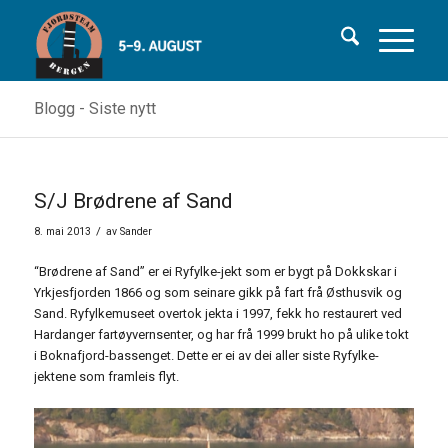
Blogg - Siste nytt
S/J Brødrene af Sand
/
8. mai 2013
av
Sander
“Brødrene af Sand” er ei Ryfylke-jekt som er bygt på Dokkskar i
Yrkjesfjorden 1866 og som seinare gikk på fart frå Østhusvik og
Sand. Ryfylkemuseet overtok jekta i 1997, fekk ho restaurert ved
Hardanger fartøyvernsenter, og har frå 1999 brukt ho på ulike tokt
i Boknafjord-bassenget. Dette er ei av dei aller siste Ryfylke-
jektene som framleis flyt.