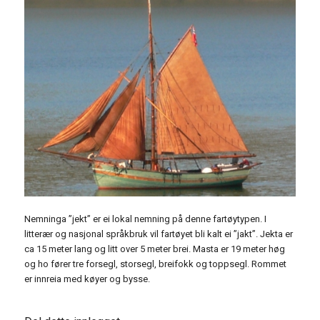
Nemninga ”jekt” er ei lokal nemning på denne fartøytypen. I
litterær og nasjonal språkbruk vil fartøyet bli kalt ei ”jakt”. Jekta er
ca 15 meter lang og litt over 5 meter brei. Masta er 19 meter høg
og ho fører tre forsegl, storsegl, breifokk og toppsegl. Rommet
er innreia med køyer og bysse.