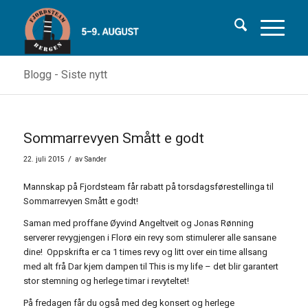
Blogg - Siste nytt
Sommarrevyen Smått e godt
/
22. juli 2015
av
Sander
Mannskap på Fjordsteam får rabatt på torsdagsførestellinga til
Sommarrevyen Smått e godt!
Saman med proffane Øyvind Angeltveit og Jonas Rønning
serverer revygjengen i Florø ein revy som stimulerer alle sansane
dine! Oppskrifta er ca 1 times revy og litt over ein time allsang
med alt frå Dar kjem dampen til This is my life – det blir garantert
stor stemning og herlege timar i revyteltet!
På fredagen får du også med deg konsert og herlege