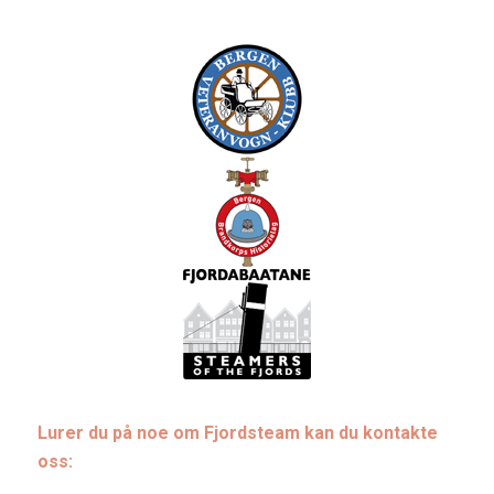
Lurer du på noe om Fjordsteam kan du kontakte
oss: