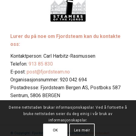
Lurer du på noe om Fjordsteam kan du kontakte
oss:
Kontaktperson: Carl Harbitz-Rasmussen
Telefon:
913 85 830
E-post:
post@fjordsteam.no
Organisasjonsnummer: 920 042 694
Postadresse: Fjordsteam Bergen AS, Postboks 587
Sentrum, 5806 BERGEN
Denne nettstaden brukar informasjonskapslar. Ved å fortsette å
bruke nettstaden seier du deg einig i vår bruk av
informasjonskapslar.
OK
Les meir
© Copyright - Fjordsteam 2026. Nettsted levert av
Mediebruket