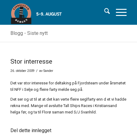
Blogg - Siste nytt
Stor interresse
/
26. oktober 2009
av
Sander
Det var stor interesse for deltaking på Fjordsteam under årsmøtet
til NFF i Selje og fleire farty melde seg på.
Det ser og ut til at at det kan verte fleire seglfarty enn d et vi hadde
rekna med. Mange vil avslutte Tall Ships Races i Kristiansand
helga før, og ta til Florø saman med S/J Svanhild.
Del dette innlegget