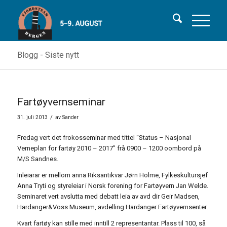
Blogg - Siste nytt
Fartøyvernseminar
/
31. juli 2013
av
Sander
Fredag vert det frokosseminar med tittel “Status – Nasjonal
Verneplan for fartøy 2010 – 2017” frå 0900 – 1200 oombord på
M/S Sandnes.
Inleiarar er mellom anna Riksantikvar Jørn Holme, Fylkeskultursjef
Anna Tryti og styreleiar i Norsk forening for Fartøyvern Jan Welde.
Seminaret vert avslutta med debatt leia av avd dir Geir Madsen,
Hardanger&Voss Museum, avdelling Hardanger Fartøyvernsenter.
Kvart fartøy kan stille med inntill 2 representantar. Plass til 100, så