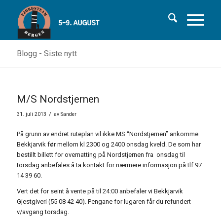
Blogg - Siste nytt
M/S Nordstjernen
/
31. juli 2013
av
Sander
På grunn av endret ruteplan vil ikke MS “Nordstjernen” ankomme
Bekkjarvik før mellom kl 2300 og 2400 onsdag kveld. De som har
bestillt billett for overnatting på Nordstjernen fra onsdag til
torsdag anbefales å ta kontakt for nærmere informasjon på tlf 97
14 39 60.
Vert det for seint å vente på til 24:00 anbefaler vi Bekkjarvik
Gjestgiveri (55 08 42 40). Pengane for lugaren får du refundert
v/avgang torsdag.