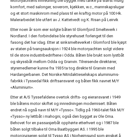
Motoryachtens innredning ble bygget med tanke på størst mulig
komfort, med salonger, soverom, kjøkken, w.c., mannskapslugar
og et stort maskinrom med plass til en kraftig motor på 100 Hk.
Malerarbeidet ble utført av J. Kattetvedt og K. Risan på Leirvik
Etter noen år som eier solgte båten til Glomfjord Smelteverk i
Nordland. I den forbindelse ble styrehuset forlenget til den
fasong det har idag. Etter at sinksmelteverket i Glomford ble kjøpt
av staten på tvangsauksjon i 1924 ble motoryachten solgt videre
til de store industribedriftene i Odda. Båten ble brukt som lystbåt
og skyssbåt mellom Odda og Granvin. Tilreisende direktører,
styremedlemer kunne fra 1935 ta tog direkte til Granvin med
Hardangerbanen. Det Norske Nitridaktieselskaps aluminiums­
fabrikk i Tyssedal fikk driftsansvaret og båten fikk navnet M/Y
«Aluminium».
Etter at A/S Tyssefaldene overtok drifts- og eieransvaret i 1949
ble båtens motor skiftet og innredningen modernisert. Båten
endret nå også navn til M/Y «Tysso». Tidlig på 1960-talet fikk M/Y
«Tysso» ny lettbåt i mahogni, også den bygget av Ole Oma.
Behovet for en passasjerbåt opphørte etterhvert og i 1987 ble
båten solgt tilbake til Oma Baatbyggeri AS. I 1995 ble
motorcruiseren solgt til Tysso AS i Norheimsund som ønsket å