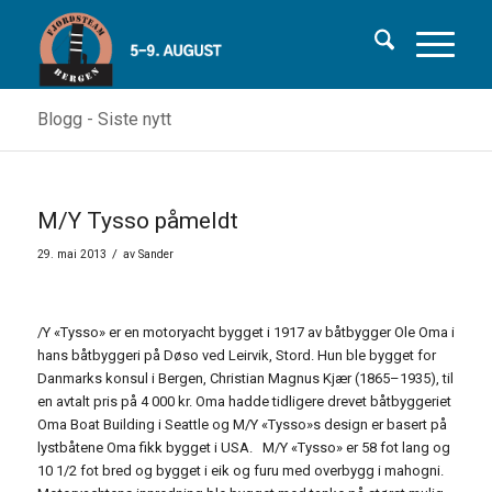
Blogg - Siste nytt
M/Y Tysso påmeldt
/
29. mai 2013
av
Sander
/Y «Tysso» er en motoryacht bygget i 1917 av båtbygger Ole Oma i
hans båtbyggeri på Døso ved Leirvik, Stord. Hun ble bygget for
Danmarks konsul i Bergen, Christian Magnus Kjær (1865–1935), til
en avtalt pris på 4 000 kr. Oma hadde tidligere drevet båtbyggeriet
Oma Boat Building i Seattle og M/Y «Tysso»s design er basert på
lystbåtene Oma fikk bygget i USA. M/Y «Tysso» er 58 fot lang og
10 1/2 fot bred og bygget i eik og furu med overbygg i mahogni.