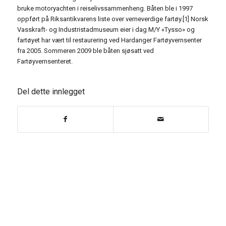
bruke motoryachten i reiselivssammenheng. Båten ble i 1997
oppført på Riksantikvarens liste over verneverdige fartøy.[1] Norsk
Vasskraft- og Industristadmuseum eier i dag M/Y «Tysso» og
fartøyet har vært til restaurering ved Hardanger Fartøyvernsenter
fra 2005. Sommeren 2009 ble båten sjøsatt ved
Fartøyvernsenteret.
Del dette innlegget