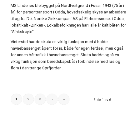
MS Lindenes ble bygget på Nordtveitgrend i Fusa i 1943 (75 år i
år) for persontransport i Odda, hovedsakelig skyss av arbeidere
til og fra Det Norske Zinkkompani AS på Eitrheimsneset i Odda,
lokalt kalt «Zinken». Lokalbefolkningen har i alle år kalt båten for
”Sinksk
øyto”.
Vinterstid hadde skuta en viktig funksjon med å holde
havnebassenget åpent for is, både for egen ferdsel, men også
for annen båttrafikk i havnebassenget. Skuta hadde også en
viktig funksjon som beredskapsbåt i forbindelse med ras og
flom i den trange Sørfjorden.
1
2
3
›
»
Side 1 av 6