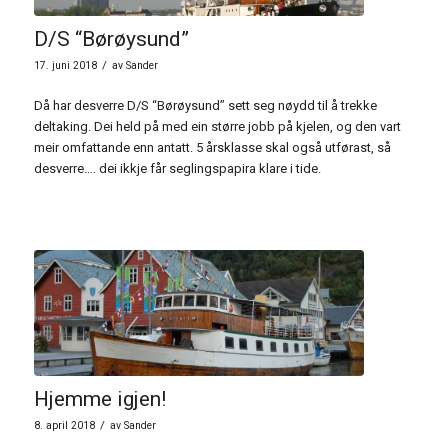
D/S “Børøysund”
/
17. juni 2018
av
Sander
Då har desverre D/S “Børøysund” sett seg nøydd til å trekke
deltaking. Dei held på med ein større jobb på kjelen, og den vart
meir omfattande enn antatt. 5 årsklasse skal også utførast, så
desverre…. dei ikkje får seglingspapira klare i tide.
Hjemme igjen!
/
8. april 2018
av
Sander