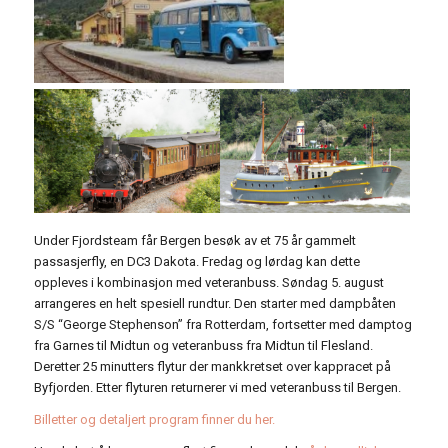
Under Fjordsteam får Bergen besøk av et 75 år gammelt
passasjerfly, en DC3 Dakota. Fredag og lørdag kan dette
oppleves i kombinasjon med veteranbuss. Søndag 5. august
arrangeres en helt spesiell rundtur. Den starter med dampbåten
S/S “George Stephenson” fra Rotterdam, fortsetter med damptog
fra Garnes til Midtun og veteranbuss fra Midtun til Flesland.
Deretter 25 minutters flytur der mankkretset over kappracet på
Byfjorden. Etter flyturen returnerer vi med veteranbuss til Bergen.
Billetter og detaljert program finner du her.