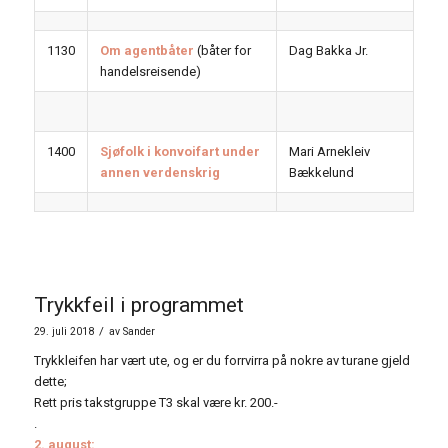
1130
Om agentbåter
(båter for
Dag Bakka Jr.
handelsreisende)
1400
Sjøfolk i konvoifart under
Mari Arnekleiv
annen verdenskrig
Bækkelund
Trykkfeil i programmet
/
29. juli 2018
av
Sander
Trykkleifen har vært ute, og er du forrvirra på nokre av turane gjeld
dette;
Rett pris takstgruppe T3 skal være kr. 200.-
.
2. august: