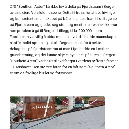
D/S “Southern Actor” får ikke lov å delta på Fjordsteam i Bergen
av sine eiere Vetsfoldmuseene. Dette til tross for at det frivillige
og kompetente mannskapet på båten har sett fram til deltagelsen
på Fjordsteam og gledet seg stort, og mente det teknisk ikke var
noe problem å gå til Bergen. I tillegg til kr. 200 000.- som
Fjordsteam var villig å bidra med til drivstoff, hadde mannskapert
skaffet solid sponsing lokalt. Begrunnelsen for å nekte
deltagelse på Fjordsteam var at man i fjor hadde en kostbar
grunnberøring, og det kunne skje et nytt uhell på turen til Bergen.
“Southern Actor” var brukt til hvalfangst i verdens tøffeste farvann
– Sørishavet. Den største faren for en båt som “Southern Actor”
er om de frivillige blir lei og forsvinner.