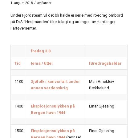
/
1. august 2018
av
Sander
Under Fjordsteam vil det bli halde ei serie med roedrag ombord
på D/S “Hestmanden” tilrettelagt og arrangert av Hardanger
Fartøversenter.
fredag 3.8
Tid
tema / tittel
føredragshaldar
1130
Sjøfolk i konvoifart under
Mari Arnekleiv
annen verdenskrig
Bækkelund
1400
Eksplosjonsulykken på
Einar Gjessing
Bergen havn 1944
1500
Eksplosjonsulykken på
Einar Gjessing
Bergen havn 1944
(reprise)