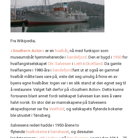
Fra Wikipedia;
«Southern Actor»
er en
hvalbåt
, nå med funksjon som
museumsbåt hjemmehørende i
Sandefjord
. Den er bygd i
1950
for
hvalfangstselskapet
Chr. Salvesen
i
Leith
i
Skottland
. Da gamle
hvalfangere i 1980-åra i
Sandefjord
fant ut at også en gammel
hvalbåt måtte taes vare på, viste det seg umulig å finne en av
byens egne hvalbåter. Ingen var i en slik stand at den egnet seg til
å restaurere. Valget falt derfor på «Southern Actor». Dette kunne
forsvares blant annet fordi selskapet Salvesen kan sies å være
halvt norsk. En stor del av mannskapene på Salvesens
ekspedisjoner var fra
Vestfold
, og selskapets flytende kokerier
ble utrustet i Tønsberg.
Salvesens rederi hadde i 1950-årene to
flytende
hvalkokerier
i
Sørishavet
, og dessuten