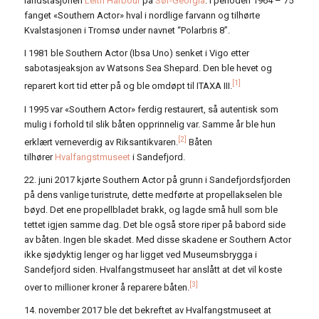
landstasjonen
Leith Harbour
på
Sør-Georgia
. I perioden 1964 – 75
fanget «Southern Actor» hval i nordlige farvann og tilhørte
Kvalstasjonen i Tromsø under navnet “Polarbris 8”.
I 1981 ble Southern Actor (Ibsa Uno) senket i Vigo etter
sabotasjeaksjon av Watsons Sea Shepard. Den ble hevet og
[1]
reparert kort tid etter på og ble omdøpt til ITAXA III.
I 1995 var «Southern Actor» ferdig restaurert, så autentisk som
mulig i forhold til slik båten opprinnelig var. Samme år ble hun
[2]
erklært verneverdig av Riksantikvaren.
Båten
tilhører
Hvalfangstmuseet
i Sandefjord.
22. juni 2017 kjørte Southern Actor på grunn i Sandefjordsfjorden
på dens vanlige turistrute, dette medførte at propellakselen ble
bøyd. Det ene propellbladet brakk, og lagde små hull som ble
tettet igjen samme dag. Det ble også store riper på babord side
av båten. Ingen ble skadet. Med disse skadene er Southern Actor
ikke sjødyktig lenger og har ligget ved Museumsbrygga i
Sandefjord siden. Hvalfangstmuseet har anslått at det vil koste
[3]
over to millioner kroner å reparere båten.
14. november 2017 ble det bekreftet av Hvalfangstmuseet at