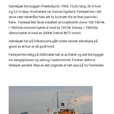
Sølvskjær ble bygget i Flekkefjord i 1954. 15,2m lang, 52 m brei
og 2,2 m djup. Kontrahent var Gunnar Egeland. Fartøyet har i det
store vært reketråler hele sitt liv, bortsett ifra en liten periode i
fiske. Fartøyet fikk først installert en tosylindret Union 100-140 Hk.
I 1965 ble motoren byttet ut med ny 120 Hk Grenaa. I 1969 ble
denne byttet ut med en 300Hk Detroit 8V71 motor.
Sølvskjær har på folkemunne gått under navnet sølvskjeia på
grunn av at hun er så godt hold.
Fartøyet ble tidlig på 2000 tallet tatt ut av fisket og det ble bygget
inn sengeplasser og salong i lasterommet. Foruten dette er
fartøyet uendret. Mye av det originale er tatt vare på for fremtiden.