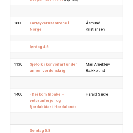
1600
Fartøyvernsentrene i
Åsmund
Norge
Kristiansen
lørdag 4.8
1130
Sjøfolk i konvoifart under
Mari Arnekleiv
annen verdenskrig
Bækkelund
1400
«Dei kom tilbake –
Harald Sætre
veteranferjer og
fjordabåtar i Hordaland»
Søndag 5.8