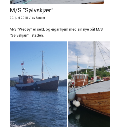
M/S “Sølvskjær”
/
20. juni 2018
av
Sander
M/S “Wedøy” er seld, og eigar kjem med sin nye båt M/S
“Sølvskjær” i staden.