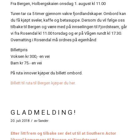
Fra Bergen, Holbergskaien onsdag 1. august kl 11.00
Turen tar ca 5 timer gjennom vakre fjordlandskaper. Ombord kan
du få kjøpt sveler, kaffe og betasuppe. Dersom du vil følge oss
tilbake til Bergen og være med på innseilingen til Fjordsteam, går
vi fra Rosendal kl 11.00 torsdag og er på Vågen rundt kl 17.30.
Overnatting i Rosendal må ordnes på egenhånd
Billettpris
Voksen kr 300,- en vei
Barn kr 75.- en vei
På ruta innover kjøper du billett ombord.
Billett til ruta til Bergen kjøper du her.
G L A D M E L D I N G !
/
20. juli 2018
av
Sander
Etter litt frem og tilbake ser det ut til at Southern Actor
likevel komemenr til Bergen og Fjordsteam!